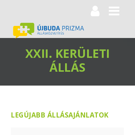
Navi
XXII. KERÜLETI
ÁLLÁS
LEGÚJABB ÁLLÁSAJÁNLATOK