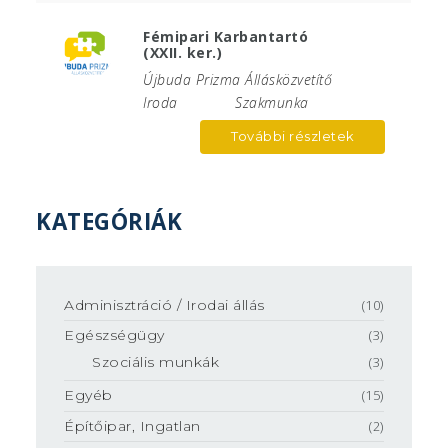
Fémipari Karbantartó
(XXII. ker.)
Újbuda Prizma Állásközvetítő
Iroda
Szakmunka
További részletek
KATEGÓRIÁK
Adminisztráció / Irodai állás
(10)
Egészségügy
(3)
Szociális munkák
(3)
Egyéb
(15)
Építőipar, Ingatlan
(2)