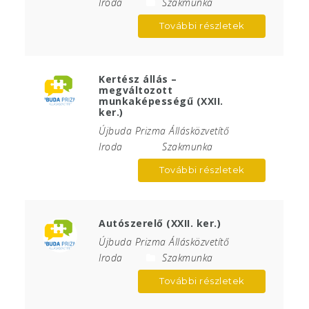
Iroda
Szakmunka
További részletek
Kertész állás –
megváltozott
munkaképességű (XXII.
ker.)
Újbuda Prizma Állásközvetítő
Iroda
Szakmunka
További részletek
Autószerelő (XXII. ker.)
Újbuda Prizma Állásközvetítő
Iroda
Szakmunka
További részletek