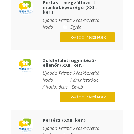
Portás – megváltozott
munkaképességű (XXII.
ker.)
Újbuda Prizma Állásközvetítő
Iroda
Egyéb
További részletek
Zöldfelületi ügyintéző-
ellenőr (XXII. ker.)
Újbuda Prizma Állásközvetítő
Iroda
Adminisztráció
/ Irodai állás
-
Egyéb
További részletek
Kertész (XXII. ker.)
Újbuda Prizma Állásközvetítő