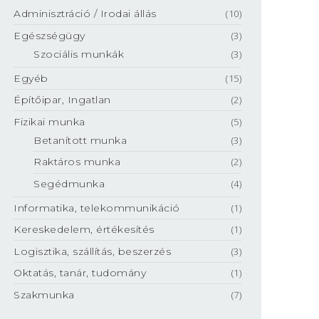
Adminisztráció / Irodai állás
(10)
Egészségügy
(3)
Szociális munkák
(3)
Egyéb
(15)
Építőipar, Ingatlan
(2)
Fizikai munka
(5)
Betanított munka
(3)
Raktáros munka
(2)
Segédmunka
(4)
Informatika, telekommunikáció
(1)
Kereskedelem, értékesítés
(1)
Logisztika, szállítás, beszerzés
(3)
Oktatás, tanár, tudomány
(1)
Szakmunka
(7)