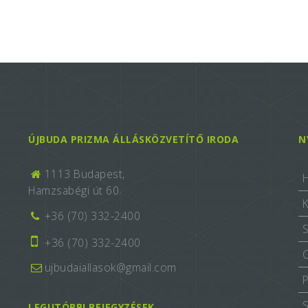
ÚJBUDA PRIZMA ÁLLÁSKÖZVETÍTŐ IRODA
N
1113 Budapest,
Hamzsabégi út 60.
+36 (70) 332-2400
+36 (70) 332-2400
ujbudaiallasok@gmail.com
LEGUTÓBBI BEJEGYZÉSEK