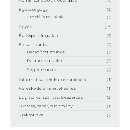
Adminisztráció / Irodai állás
(10)
Egészségügy
(3)
Szociális munkák
(3)
Egyéb
(15)
Építőipar, Ingatlan
(2)
Fizikai munka
(5)
Betanított munka
(3)
Raktáros munka
(2)
Segédmunka
(4)
Informatika, telekommunikáció
(1)
Kereskedelem, értékesítés
(1)
Logisztika, szállítás, beszerzés
(3)
Oktatás, tanár, tudomány
(1)
Szakmunka
(7)