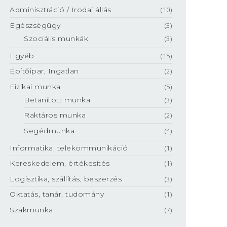
Adminisztráció / Irodai állás
(10)
Egészségügy
(3)
Szociális munkák
(3)
Egyéb
(15)
Építőipar, Ingatlan
(2)
Fizikai munka
(5)
Betanított munka
(3)
Raktáros munka
(2)
Segédmunka
(4)
Informatika, telekommunikáció
(1)
Kereskedelem, értékesítés
(1)
Logisztika, szállítás, beszerzés
(3)
Oktatás, tanár, tudomány
(1)
Szakmunka
(7)