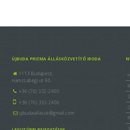
ÚJBUDA PRIZMA ÁLLÁSKÖZVETÍTŐ IRODA
N
1113 Budapest,
Hamzsabégi út 60.
+36 (70) 332-2400
+36 (70) 332-2400
ujbudaiallasok@gmail.com
LEGUTÓBBI BEJEGYZÉSEK