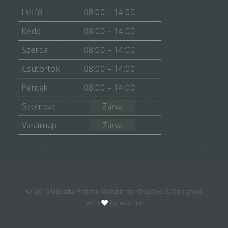
Hétfő
08:00 – 14:00
Kedd
08:00 – 14:00
Szerda
08:00 – 14:00
Csütörtök
08:00 – 14:00
Péntek
08:00 – 14:00
Szombat
Zárva
Vasárnap
Zárva
© 2016 Újbuda Prizma Állásbörze Created & Designed
with
by wsz.hu