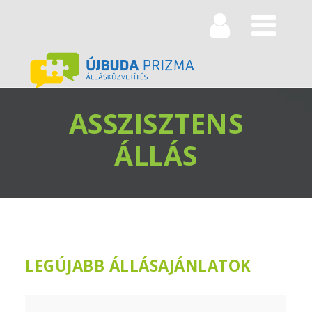
Navi
ASSZISZTENS
ÁLLÁS
LEGÚJABB ÁLLÁSAJÁNLATOK