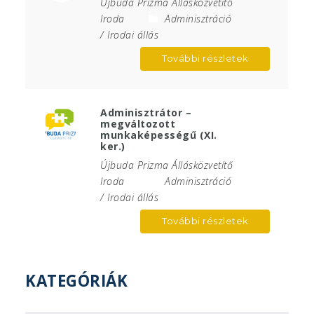
Újbuda Prizma Állásközvetítő
Iroda
Adminisztráció
/ Irodai állás
További részletek
Adminisztrátor –
megváltozott
munkaképességű (XI.
ker.)
Újbuda Prizma Állásközvetítő
Iroda
Adminisztráció
/ Irodai állás
További részletek
KATEGÓRIÁK