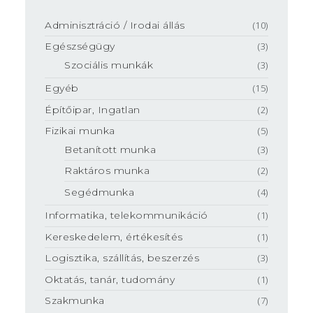
Adminisztráció / Irodai állás
(10)
Egészségügy
(3)
Szociális munkák
(3)
Egyéb
(15)
Építőipar, Ingatlan
(2)
Fizikai munka
(5)
Betanított munka
(3)
Raktáros munka
(2)
Segédmunka
(4)
Informatika, telekommunikáció
(1)
Kereskedelem, értékesítés
(1)
Logisztika, szállítás, beszerzés
(3)
Oktatás, tanár, tudomány
(1)
Szakmunka
(7)