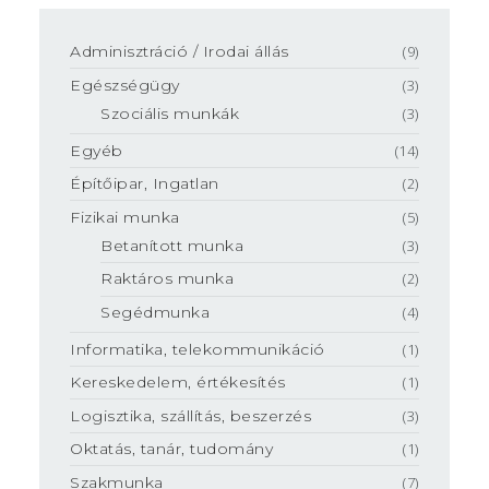
Adminisztráció / Irodai állás
(9)
Egészségügy
(3)
Szociális munkák
(3)
Egyéb
(14)
Építőipar, Ingatlan
(2)
Fizikai munka
(5)
Betanított munka
(3)
Raktáros munka
(2)
Segédmunka
(4)
Informatika, telekommunikáció
(1)
Kereskedelem, értékesítés
(1)
Logisztika, szállítás, beszerzés
(3)
Oktatás, tanár, tudomány
(1)
Szakmunka
(7)