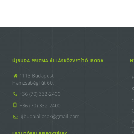
ÚJBUDA PRIZMA ÁLLÁSKÖZVETÍTŐ IRODA
N
1113 Budapest,
Hamzsabégi út 60.
+36 (70) 332-2400
+36 (70) 332-2400
ujbudaiallasok@gmail.com
LEGUTÓBBI BEJEGYZÉSEK