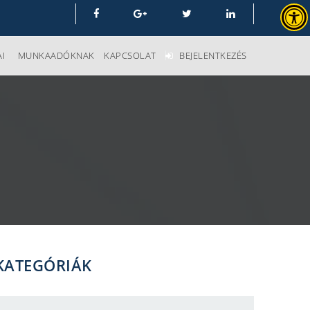
I
MUNKAADÓKNAK
KAPCSOLAT
BEJELENTKEZÉS
KATEGÓRIÁK