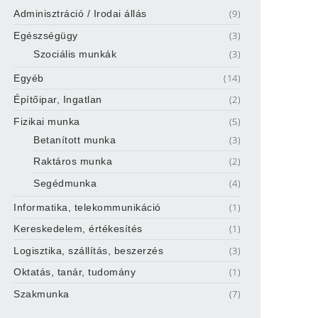
(9)
Adminisztráció / Irodai állás
(3)
Egészségügy
(3)
Szociális munkák
(14)
Egyéb
(2)
Építőipar, Ingatlan
(5)
Fizikai munka
(3)
Betanított munka
(2)
Raktáros munka
(4)
Segédmunka
(1)
Informatika, telekommunikáció
(1)
Kereskedelem, értékesítés
(3)
Logisztika, szállítás, beszerzés
(1)
Oktatás, tanár, tudomány
(7)
Szakmunka