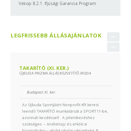
Vekop 8.2.1. Ifjúsági Garancia Program
LEGFRISSEBB ÁLLÁSAJÁNLATOK
TAKARÍTÓ (XI. KER.)
ÚJBUDA PRIZMA ÁLLÁSKÖZVETÍTŐ IRODA
Budapest XI. ker.
Az Újbuda Sportjáért Nonprofit Kft keresi
leendő TAKARÍTÓ munkatársát a SPORT11-be,
azonnali kezdéssel! A jelentkezéshez
szükséges: – önéletrajz és erkölcsi
bizonyítvány – elvárt iskolai végzettség: 8