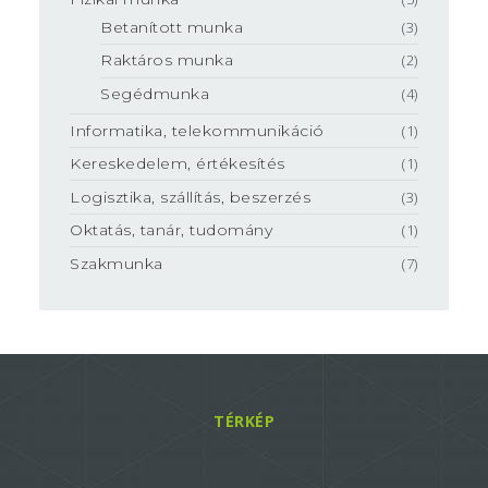
Betanított munka
(3)
Raktáros munka
(2)
Segédmunka
(4)
Informatika, telekommunikáció
(1)
Kereskedelem, értékesítés
(1)
Logisztika, szállítás, beszerzés
(3)
Oktatás, tanár, tudomány
(1)
Szakmunka
(7)
TÉRKÉP