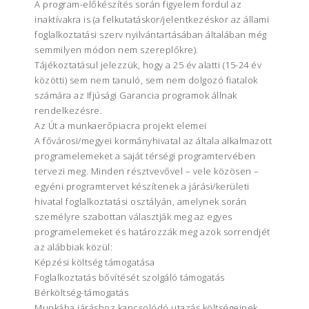
A program-előkészítés során figyelem fordul az
inaktívakra is (a felkutatáskor/jelentkezéskor az állami
foglalkoztatási szerv nyilvántartásában általában még
semmilyen módon nem szereplőkre).
Tájékoztatásul jelezzük, hogy a 25 év alatti (15-24 év
közötti) sem nem tanuló, sem nem dolgozó fiatalok
számára az Ifjúsági Garancia programok állnak
rendelkezésre.
Az Út a munkaerőpiacra projekt elemei
A fővárosi/megyei kormányhivatal az általa alkalmazott
programelemeket a saját térségi programtervében
tervezi meg. Minden résztvevővel – vele közösen –
egyéni programtervet készítenek a járási/kerületi
hivatal foglalkoztatási osztályán, amelynek során
személyre szabottan választják meg az egyes
programelemeket és határozzák meg azok sorrendjét
az alábbiak közül:
Képzési költség támogatása
Foglalkoztatás bővítését szolgáló támogatás
Bérköltség-támogatás
Munkába járáshoz kapcsolódó utazás költségeinek