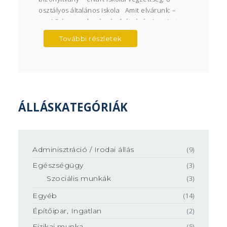
osztályos általános iskola Amit elvárunk: –
napi 8 óra munkavégzés, hétvégén is – tiszta,
ápolt megjelenés – önálló munkavégzés –
További részletek
takarítói gyakorlat Amit kínálunk: – biztos
munkahely – versenyképes fizetés –
ÁLLÁSKATEGÓRIÁK
Adminisztráció / Irodai állás
(9)
Egészségügy
(3)
Szociális munkák
(3)
Egyéb
(14)
Építőipar, Ingatlan
(2)
Fizikai munka
(5)