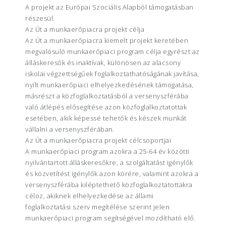
A projekt az Európai Szociális Alapból támogatásban
részesül.
Az Út a munkaerőpiacra projekt célja
Az Út a munkaerőpiacra kiemelt projekt keretében
megvalósuló munkaerőpiaci program célja egyrészt az
álláskeresők és inaktívak, különösen az alacsony
iskolai végzettségűek foglalkoztathatóságának javítása,
nyílt munkaerőpiaci elhelyezkedésének támogatása,
másrészt a közfoglalkoztatásból a versenyszférába
való átlépés elősegítése azon közfoglalkoztatottak
esetében, akik képessé tehetők és készek munkát
vállalni a versenyszférában.
Az Út a munkaerőpiacra projekt célcsoportjai
A munkaerőpiaci program azokra a 25-64 év közötti
nyilvántartott álláskeresőkre, a szolgáltatást igénylők
és közvetítést igénylők azon körére, valamint azokra a
versenyszférába kiléptethető közfoglalkoztatottakra
céloz, akiknek elhelyezkedése az állami
foglalkoztatási szerv megítélése szerint jelen
munkaerőpiaci program segítségével mozdítható elő.