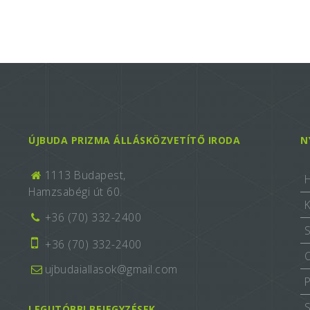
ÚJBUDA PRIZMA ÁLLÁSKÖZVETÍTŐ IRODA
N
1113 Budapest,
Hamzsabégi út 60.
+36 (70) 332-2400
+36 (70) 332-2400
ujbudaiallasok@gmail.com
LEGUTÓBBI BEJEGYZÉSEK