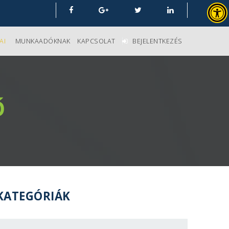
AI
MUNKAADÓKNAK
KAPCSOLAT
BEJELENTKEZÉS
Ő
KATEGÓRIÁK