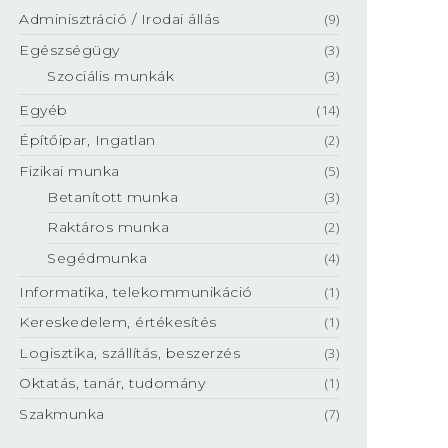
Adminisztráció / Irodai állás
(9)
Egészségügy
(3)
Szociális munkák
(3)
Egyéb
(14)
Építőipar, Ingatlan
(2)
Fizikai munka
(5)
Betanított munka
(3)
Raktáros munka
(2)
Segédmunka
(4)
Informatika, telekommunikáció
(1)
Kereskedelem, értékesítés
(1)
Logisztika, szállítás, beszerzés
(3)
Oktatás, tanár, tudomány
(1)
Szakmunka
(7)