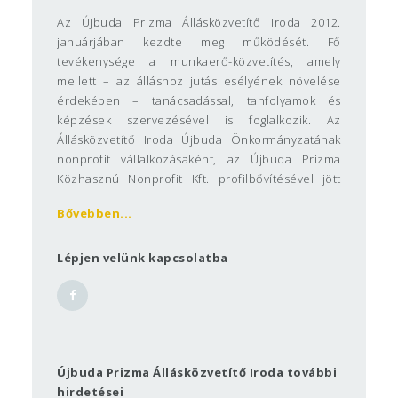
Az Újbuda Prizma Állásközvetítő Iroda 2012.
januárjában kezdte meg működését. Fő
tevékenysége a munkaerő-közvetítés, amely
mellett – az álláshoz jutás esélyének növelése
érdekében – tanácsadással, tanfolyamok és
képzések szervezésével is foglalkozik. Az
Állásközvetítő Iroda Újbuda Önkormányzatának
nonprofit vállalkozásaként, az Újbuda Prizma
Közhasznú Nonprofit Kft. profilbővítésével jött
létre. Ennek megfelelően közvetítői munkáját
Bővebben...
térítésmentesen végzi, célja, hogy minél több
kerületi lakos, köztük Ön is, megtalálja stabil
egzisztenciáját biztosító munkahelyét. Az
Lépjen velünk kapcsolatba
Állásközvetítő Iroda az Újbuda Prizma Közhasznú
Nonprofit Kft. foglalkozás szervezésben szerzett,
több mint egy évtizedes tapasztalatát kívánja
felhasználni.
Munkatársaink
Újbuda Prizma Állásközvetítő Iroda további
Csiszár Zsuzsanna
, mb. irodavezető
hirdetései