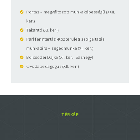
Auer Noémi
, ügyintéző
Portás – megváltozott munkaképességű (XXII.
Ilcsik Dávid
, ügyintéző
ker.)
Takarító (XI. ker.)
Parkfenntartási-Közterületi szolgáltatási
munkatárs – segédmunka (XI. ker.)
Bölcsődei Dajka (XI. ker., Sashegy)
Óvodapedagógus (XII. ker.)
TÉRKÉP