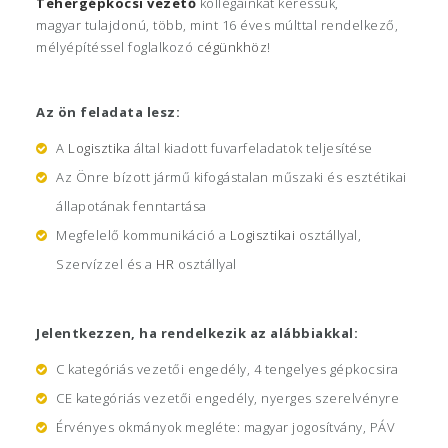
Tehergépkocsi vezető
kollégáinkat keressük,
magyar tulajdonú, több, mint 16 éves múlttal rendelkező,
mélyépítéssel foglalkozó
cégünkhöz
!
Az ön feladata lesz:
A
Logisztika
által kiadott fuvarfeladatok teljesítése
Az Önre bízott jármű kifogástalan műszaki és esztétikai
állapotának fenntartása
Megfelelő kommunikáció a
Logisztikai
osztállyal,
Szervízzel és a
HR
osztállyal
Jelentkezzen, ha rendelkezik az alábbiakkal:
C kategóriás vezetői engedély, 4 tengelyes gépkocsira
CE kategóriás vezetői engedély, nyerges szerelvényre
Érvényes okmányok megléte: magyar jogosítvány, PÁV