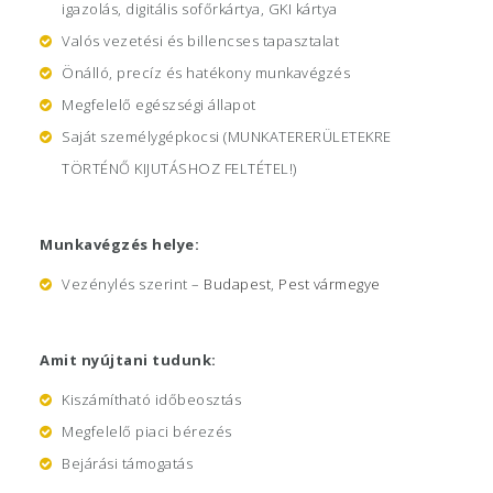
igazolás, digitális sofőrkártya, GKI kártya
Valós vezetési és billencses tapasztalat
Önálló, precíz és hatékony munkavégzés
Megfelelő egészségi állapot
Saját személygépkocsi (MUNKATERERÜLETEKRE
TÖRTÉNŐ KIJUTÁSHOZ FELTÉTEL!)
Munkavégzés helye:
Vezénylés szerint –
Budapest
,
Pest vármegye
Amit nyújtani tudunk:
Kiszámítható időbeosztás
Megfelelő piaci bérezés
Bejárási támogatás