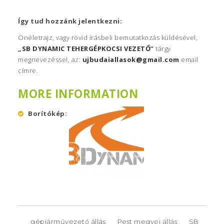
Így tud hozzánk jelentkezni:
Önéletrajz, vagy rövid írásbeli bemutatkozás küldésével,
„
SB DYNAMIC
TEHERGÉPKOCSI VEZETŐ
”
tárgy
megnevezéssel, az:
ujbudaiallasok@gmail.com
email
címre.
MORE INFORMATION
Borítókép
gépjárművezető állás
Pest megyei állás
SB