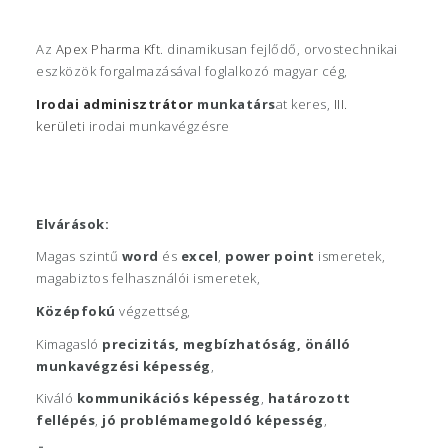
Az
Apex Pharma Kft
. dinamikusan fejlődő, orvostechnikai
eszközök forgalmazásával foglalkozó magyar cég,
Irodai
adminisztrátor
munkatárs
at keres,
III.
kerület
i irodai munkavégzésre
Elvárások:
Magas szintű
word
és
excel
,
power point
ismeretek,
magabiztos felhasználói ismeretek,
Középfokú
végzettség,
Kimagasló
precizitás, megbízhatóság, önálló
munkavégzési képesség
,
Kiváló
kommunikációs képesség
,
határozott
fellépés
,
jó problémamegoldó képesség
,