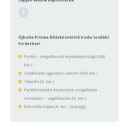
Állásközvetítő Iroda az Újbuda Prizma Közhasznú
Nonprofit Kft. foglalkozás szervezésben szerzett,
több mint egy évtizedes tapasztalatát kívánja
felhasználni.
Munkatársaink
Újbuda Prizma Állásközvetítő Iroda további
Csiszár Zsuzsanna
, mb. irodavezető
hirdetései
Auer Noémi
, ügyintéző
Portás – megváltozott munkaképességű (XXII.
Ilcsik Dávid
, ügyintéző
ker.)
Zöldfelületi ügyintéző-ellenőr (XXII. ker.)
Takarító (XI. ker.)
Parkfenntartási-Közterületi szolgáltatási
munkatárs – segédmunka (XI. ker.)
Bölcsődei Dajka (XI. ker., Sashegy)