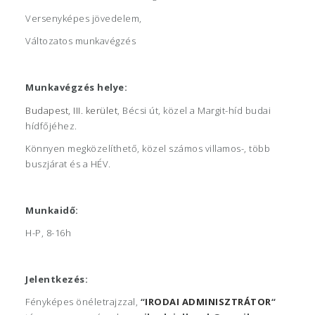
Versenyképes jövedelem,
Változatos munkavégzés
Munkavégzés helye:
Budapest, III. kerület
, Bécsi út, közel a Margit-híd budai
hídfőjéhez.
Könnyen megközelíthető, közel számos villamos-, több
buszjárat és a HÉV.
Munkaidő:
H-P, 8-16h
Jelentkezés:
Fényképes önéletrajzzal,
“
IRODAI
ADMINISZTRÁTOR
“