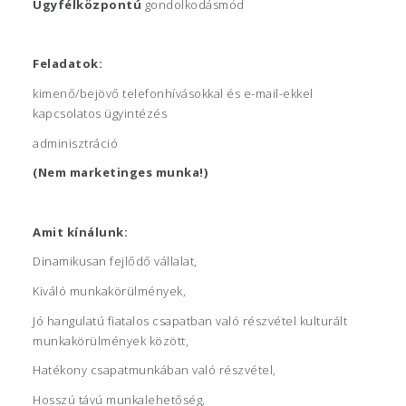
Ügyfélközpontú
gondolkodásmód
Feladatok:
kimenő/bejövő telefonhívásokkal és e-mail-ekkel
kapcsolatos ügyintézés
adminisztráció
(Nem marketinges munka!)
Amit kínálunk:
Dinamikusan fejlődő vállalat,
Kiváló munkakörülmények,
Jó hangulatú fiatalos csapatban való részvétel kulturált
munkakörülmények között,
Hatékony csapatmunkában való részvétel,
Hosszú távú munkalehetőség,