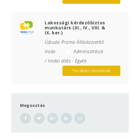
Lakossági kérdezőbiztos
munkatárs (III., IV., VIII. &
IX. ker.)
Újbuda Prizma Állásközvetítő
Iroda
Adminisztráció
/ Irodai állás
-
Egyéb
További részletek
Megosztás