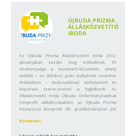
ÚJBUDA PRIZMA
ÁLLÁSKÖZVETÍTŐ
IRODA
Az Újbuda Prizma Állásközvetítő Iroda 2012.
januárjában kezdte meg működését. Fő
tevékenysége a munkaerő-közvetítés, amely
mellett – az álláshoz jutás esélyének növelése
érdekében – tanácsadással, tanfolyamok és
képzések szervezésével is foglalkozik. Az
Állásközvetítő Iroda Újbuda Önkormányzatának
nonprofit vállalkozásaként, az Újbuda Prizma
Közhasznú Nonprofit Kft. profilbővítésével jött
létre. Ennek megfelelően közvetítői munkáját
Bővebben...
térítésmentesen végzi, célja, hogy minél több
kerületi lakos, köztük Ön is, megtalálja stabil
egzisztenciáját biztosító munkahelyét. Az
Lépjen velünk kapcsolatba