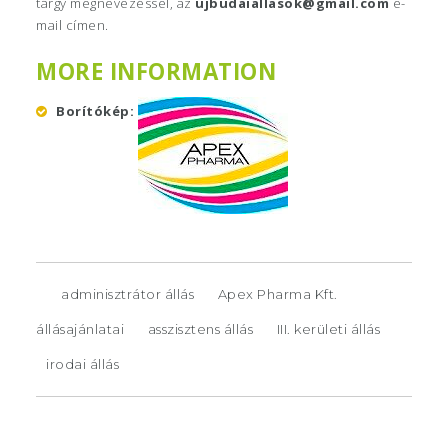
tárgy megnevezéssel, az
ujbudaiallasok@gmail.com
e-
mail címen.
MORE INFORMATION
Borítókép
adminisztrátor állás
Apex Pharma Kft.
állásajánlatai
asszisztens állás
III. kerületi állás
irodai állás