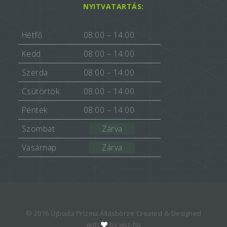
NYITVATARTÁS:
Hétfő
08:00 – 14:00
Kedd
08:00 – 14:00
Szerda
08:00 – 14:00
Csütörtök
08:00 – 14:00
Péntek
08:00 – 14:00
Szombat
Zárva
Vasárnap
Zárva
© 2016 Újbuda Prizma Állásbörze Created & Designed
with
by wsz.hu