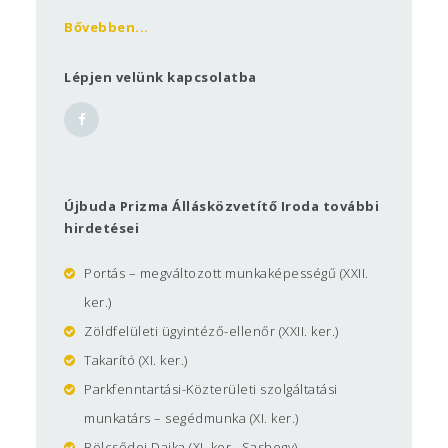
létre. Ennek megfelelően közvetítői munkáját
Bővebben...
térítésmentesen végzi, célja, hogy minél több
kerületi lakos, köztük Ön is, megtalálja stabil
egzisztenciáját biztosító munkahelyét. Az
Lépjen velünk kapcsolatba
Állásközvetítő Iroda az Újbuda Prizma Közhasznú
Nonprofit Kft. foglalkozás szervezésben szerzett,
több mint egy évtizedes tapasztalatát kívánja
felhasználni.
Munkatársaink
Újbuda Prizma Állásközvetítő Iroda további
Csiszár Zsuzsanna
, mb. irodavezető
hirdetései
Auer Noémi
, ügyintéző
Portás – megváltozott munkaképességű (XXII.
Ilcsik Dávid
, ügyintéző
ker.)
Zöldfelületi ügyintéző-ellenőr (XXII. ker.)
Takarító (XI. ker.)
Parkfenntartási-Közterületi szolgáltatási
munkatárs – segédmunka (XI. ker.)
Bölcsődei Dajka (XI. ker., Sashegy)