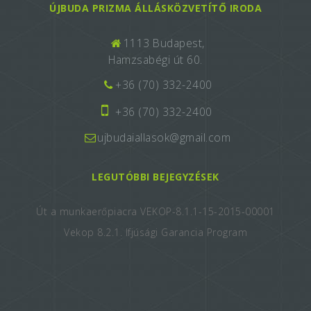
ÚJBUDA PRIZMA ÁLLÁSKÖZVETÍTŐ IRODA
1113 Budapest,
Hamzsabégi út 60.
+36 (70) 332-2400
+36 (70) 332-2400
ujbudaiallasok@gmail.com
LEGUTÓBBI BEJEGYZÉSEK
Út a munkaerőpiacra VEKOP-8.1.1-15-2015-00001
Vekop 8.2.1. Ifjúsági Garancia Program