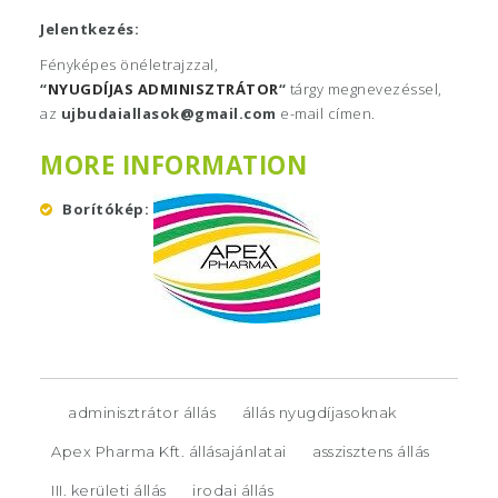
Jelentkezés:
Fényképes önéletrajzzal,
“
NYUGDÍJAS
ADMINISZTRÁTOR
“
tárgy megnevezéssel,
az
ujbudaiallasok@gmail.com
e-mail címen.
MORE INFORMATION
Borítókép
adminisztrátor állás
állás nyugdíjasoknak
Apex Pharma Kft. állásajánlatai
asszisztens állás
III. kerületi állás
irodai állás