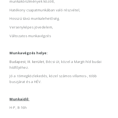
munkakörülmények között,
Hatékony csapatmunkában való részvétel,
Hosszú távú munkalehetőség,
Versenyképes jövedelem,
Változatos munkavégzés
Munkavégzés helye:
Budapest, III. kerület
, Bécsi út, közel a Margit-híd budai
hídfőjéhez.
Jó a tömegközlekedés, közel számos villamos-, több
buszjárat és a HÉV.
Munkaidő:
H-P, 8-16h