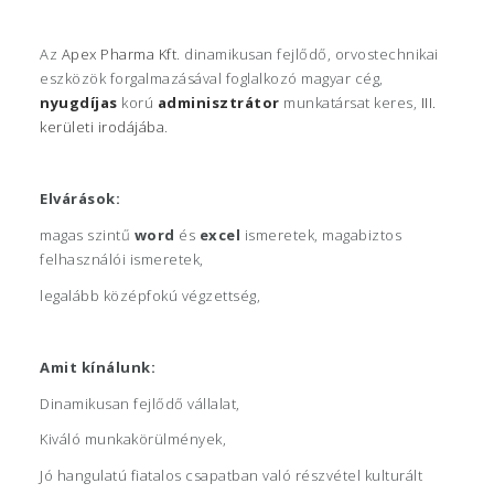
Az
Apex Pharma Kft
. dinamikusan fejlődő, orvostechnikai
eszközök forgalmazásával foglalkozó magyar cég,
nyugdíjas
korú
adminisztrátor
munkatársat keres,
III.
kerületi
irodájába
.
Elvárások:
magas szintű
word
és
excel
ismeretek, magabiztos
felhasználói ismeretek,
legalább középfokú végzettség,
Amit kínálunk:
Dinamikusan fejlődő vállalat,
Kiváló munkakörülmények,
Jó hangulatú fiatalos csapatban való részvétel kulturált