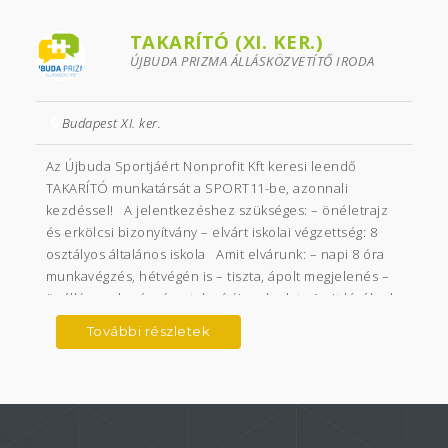
TAKARÍTÓ (XI. KER.)
ÚJBUDA PRIZMA ÁLLÁSKÖZVETÍTŐ IRODA
Budapest XI. ker.
Az Újbuda Sportjáért Nonprofit Kft keresi leendő
TAKARÍTÓ munkatársát a SPORT11-be, azonnali
kezdéssel! A jelentkezéshez szükséges: – önéletrajz
és erkölcsi bizonyítvány – elvárt iskolai végzettség: 8
osztályos általános iskola Amit elvárunk: – napi 8 óra
munkavégzés, hétvégén is – tiszta, ápolt megjelenés –
önálló munkavégzés – takarítói gyakorlat Amit kínálunk:
– biztos munkahely – versenyképes fizetés –
További részletek