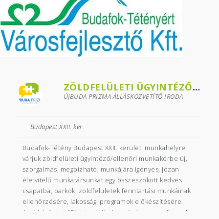
ZÖLDFELÜLETI ÜGYINTÉZŐ-...
ÚJBUDA PRIZMA ÁLLÁSKÖZVETÍTŐ IRODA
Budapest XXII. ker.
Budafok-Tétény Budapest XXII. kerületi munkahelyre
várjuk zöldfelületi ügyintéző/ellenőri munkakörbe új,
szorgalmas, megbízható, munkájára igényes, józan
életvitelű munkatársunkat egy összeszokott kedves
csapatba, parkok, zöldfelületek fenntartási munkáinak
ellenőrzésére, lakossági programok előkészítésére.
Amit kérünk: – “B” kategóriás jogosítvány – stabil word,