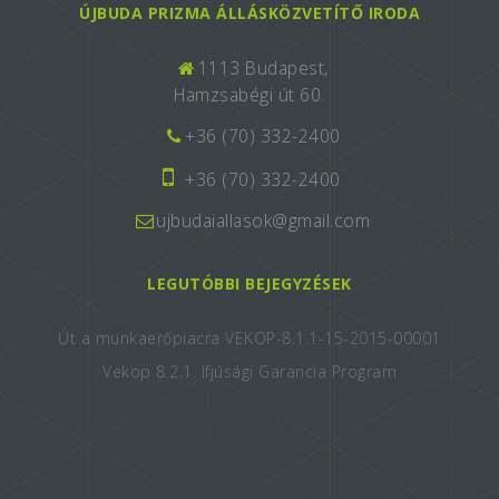
ÚJBUDA PRIZMA ÁLLÁSKÖZVETÍTŐ IRODA
1113 Budapest,
Hamzsabégi út 60.
+36 (70) 332-2400
+36 (70) 332-2400
ujbudaiallasok@gmail.com
LEGUTÓBBI BEJEGYZÉSEK
Út a munkaerőpiacra VEKOP-8.1.1-15-2015-00001
Vekop 8.2.1. Ifjúsági Garancia Program