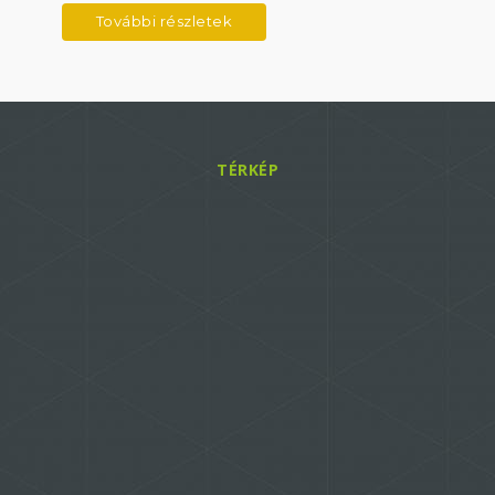
excel, internet, okos telefon kezelői ismeretek –
További részletek
növények gondozásával kapcsolatos
szakképesítés/végzettség nem, követelmény, de előny
– növények gondozásával kapcsolatosan tapasztalat
szükséges –
TÉRKÉP